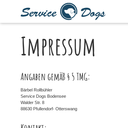
Z
u
m
I
n
Impressum
h
a
l
t
s
p
r
Angaben gemäß § 5 TMG:
i
n
Bärbel Rollbühler
g
Service Dogs Bodensee
e
Walder Str. 8
n
88630 Pfullendorf- Otterswang
Kontakt: